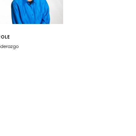
ROLE
iderazgo