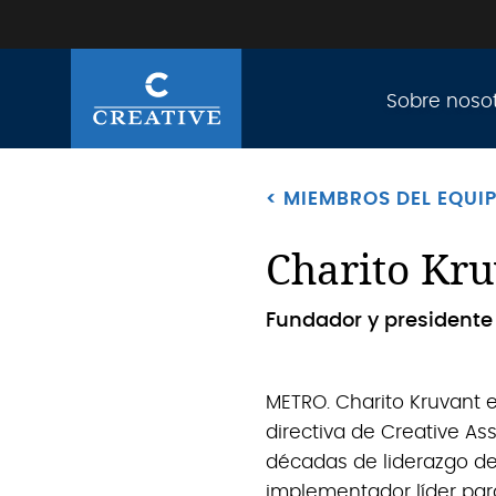
Sobre noso
< MIEMBROS DEL EQUI
Charito Kr
Fundador y presidente 
.
METRO. Charito Kruvant e
directiva de Creative Ass
décadas de liderazgo de
implementador líder para