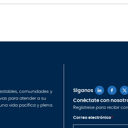
Síganos
 estables, comunidades y
ivas para atender a su
Conéctate con nosotr
 una vida pacífica y plena.
Regístrese para recibir co
C
Correo electrónico
*
o
r