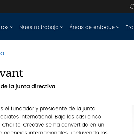
e
s
tros
Nuestro trabajo
Áreas de enfoque
Tra
PO
uvant
de la junta directiva
s el fundador y presidente de la junta
ociates International. Bajo las casi cinco
 Charito, Creative se ha convertido en un
 agencias internacionales., incluyendo los