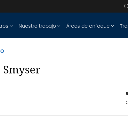
e
s
tros
Nuestro trabajo
Áreas de enfoque
Tra
PO
r Smyser