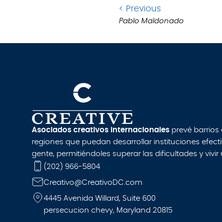
Ir
< Previous
.
a
Pablo Maldonado
la
publicación
anterior:
Asociados creativos internacionales
prevé barrios
regiones que puedan desarrollar instituciones efect
gente, permitiéndoles superar las dificultades y vivir
(202) 966-5804
Creativo@CreativoDC.com
4445 Avenida Willard, Suite 600
persecucion chevy, Maryland 20815