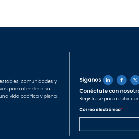
Síganos
 estables, comunidades y
ivas para atender a su
Conéctate con nosotr
 una vida pacífica y plena.
Regístrese para recibir co
*
Correo electrónico
*
*
e
l
e
c
t