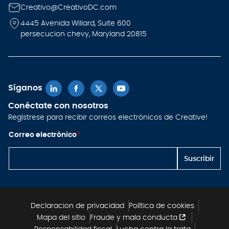
Creativo@CreativoDC.com
4445 Avenida Willard, Suite 600
persecucion chevy, Maryland 20815
Síganos
Conéctate con nosotros
Regístrese para recibir correos electrónicos de Creative!
*
Correo electrónico
*
C
o
r
Suscribir
r
e
o
e
l
e
Declaracion de privacidad
Política de cookies
c
Mapa del sitio
Fraude y mala conducta
tr