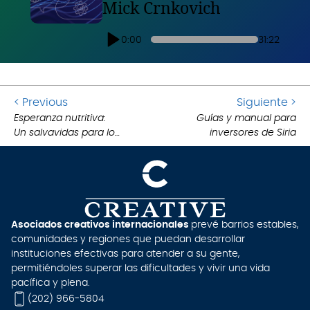
Mick Crnkovich
0:00
31:22
Ir
Ir
< Previous
Siguiente >
a
Esperanza nutritiva:
Guías y manual para
a
.
Un salvavidas para los
inversores de Siria
la
la
.
niños de Gaza
publicación
si
anterior:
pu
Asociados creativos internacionales
prevé barrios estables,
comunidades y regiones que puedan desarrollar
instituciones efectivas para atender a su gente,
permitiéndoles superar las dificultades y vivir una vida
pacífica y plena.
(202) 966-5804