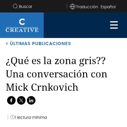
Traducción
buscar
en
el
sitio
< ÚLTIMAS PUBLICACIONES
¿Qué es la zona gris??
Una conversación con
Mick Crnkovich
.
.
1 lectura mínima
Al
.
corriente