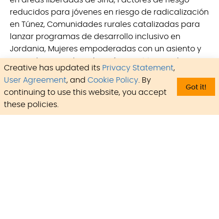
reducidos para jóvenes en riesgo de radicalización
en Túnez, Comunidades rurales catalizadas para
lanzar programas de desarrollo inclusivo en
Jordania, Mujeres empoderadas con un asiento y
voz en la mesa de redacción constitucional en
Creative has updated its
Privacy Statement
,
Libia, y trajo a las niñas a las aulas de toda la
User Agreement
, and
Cookie Policy
. By
región.
Got it!
continuing to use this website, you accept
these policies.
Presencia global
Experiencia global