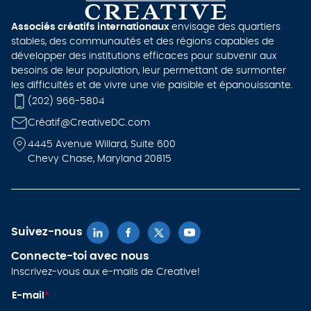
Associés créatifs internationaux
envisage des quartiers
stables, des communautés et des régions capables de
développer des institutions efficaces pour subvenir aux
besoins de leur population, leur permettant de surmonter
les difficultés et de vivre une vie paisible et épanouissante.
(202) 966-5804
Cré
atif@CreativeDC.com
4445 Avenue Willard, Suite 600
Chevy Chase, Maryland 20815
Suivez-nous
Connecte-toi avec nous
Inscrivez-vous aux e-mails de Creative!
E-
E-mail
*
m
ai