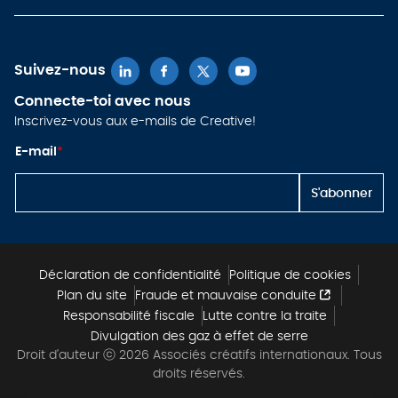
Suivez-nous
Connecte-toi avec nous
Inscrivez-vous aux e-mails de Creative!
E-
E-mail
*
m
ai
l
S'abonner
E-
m
ai
l
E-
m
Déclaration de confidentialité
Politique de cookies
ai
Plan du site
Fraude et mauvaise conduite
l
Responsabilité fiscale
Lutte contre la traite
Divulgation des gaz à effet de serre
Droit d'auteur ⓒ 2026 Associés créatifs internationaux. Tous
droits réservés.