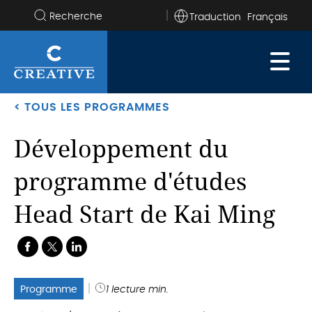
Traduction
Rechercher
sur
le
site
< TOUS LES PROGRAMMES
Développement du
programme d'études
Head Start de Kai Ming
.
.
.
Programme
1 lecture min.