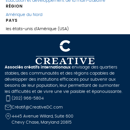
Éducation et développement de la main-d'œuvre
RÉGION
Amérique du Nord
PAYS
les états-unis d'Amérique (USA)
Associés créatifs internationaux
envisage des quartiers
stables, des communautés et des régions capables de
développer des institutions efficaces pour subvenir aux
besoins de leur population, leur permettant de surmonter
les difficultés et de vivre une vie paisible et épanouissante.
(202) 966-5804
Cré
atif@CreativeDC.com
4445 Avenue Willard, Suite 600
Chevy Chase, Maryland 20815