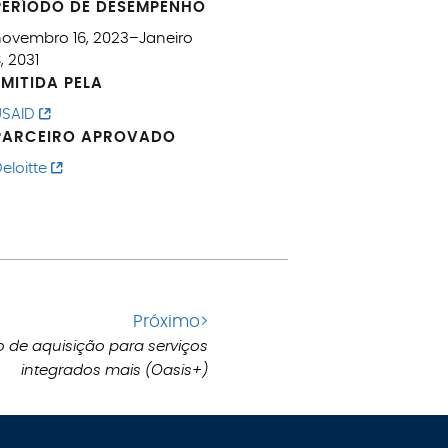
PERÍODO DE DESEMPENHO
novembro 16, 2023–Janeiro
, 2031
EMITIDA PELA
USAID
PARCEIRO APROVADO
eloitte
Ir
Próximo>
 de aquisição para serviços
para
.
integrados mais (Oasis+)
a
próxima
postagem: