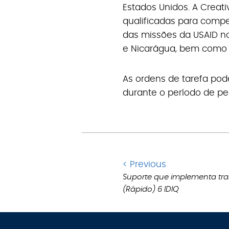
Estados Unidos. A Creat
qualificadas para compe
das missões da USAID no
e Nicarágua, bem como a
As ordens de tarefa po
durante o período de pe
Ir
< Previous
para
Suporte que implementa tra
.
(Rápido) 6 IDIQ
postagem
anterior: