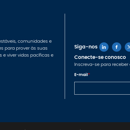
 estáveis, comunidades e
Siga-nos
es para prover às suas
e viver vidas pacíficas e
Conecte-se conosco
Inscreva-se para receber 
*
E-mail
*
E-
m
ai
l
E-
m
ai
l