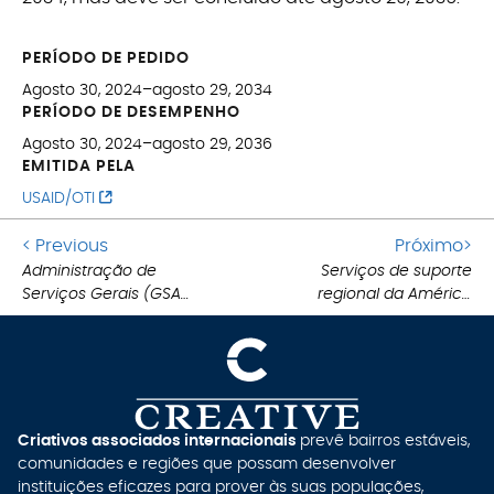
PERÍODO DE PEDIDO
Agosto 30, 2024–agosto 29, 2034
PERÍODO DE DESEMPENHO
Agosto 30, 2024–agosto 29, 2036
EMITIDA PELA
USAID/OTI
Ir
Ir
< Previous
Próximo>
para
Administração de
Serviços de suporte
pa
Serviços Gerais (GSA)
regional da América
postagem
a
Cronograma de
Central (CARROS) IDIQ
anterior:
pr
.
Prêmios Múltiplos
po
.
(MAS)
Criativos associados internacionais
prevê bairros estáveis,
comunidades e regiões que possam desenvolver
instituições eficazes para prover às suas populações,