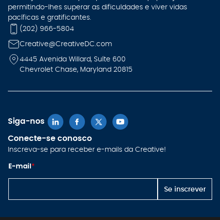
permitindo-lhes superar as dificuldades e viver vidas
pacíficas e gratificantes.
(202) 966-5804
Creative@CreativeDC.com
4445 Avenida Willard, Suíte 600
Chevrolet Chase, Maryland 20815
Siga-nos
Conecte-se conosco
Inscreva-se para receber e-mails da Creative!
*
E-mail
*
E-
m
ai
Se inscrever
l *